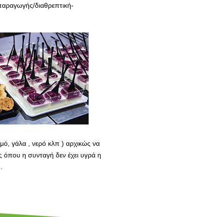
ν/παραγωγής/διαθρεπτική-
μό, γάλα , νερό κλπ ) αρχικώς να
ς όπου η συνταγή δεν έχει υγρά η
.