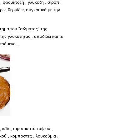
, φρουκτόζη , γλυκόζη , σιρόπι
ρες θερμίδες συγκριτικά με την
ήτημα του "σώματος" της
ς γλυκύτητας , αποδίδει και τα
ερόμενο .
κέϊκ , σιροπιαστά ταψιού ,
κού , κομπόστες , λουκούμια ,