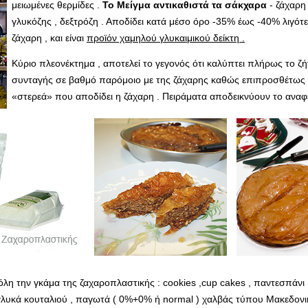
μειωμένες θερμίδες .
Το Μείγμα αντικαθιστά τα σάκχαρα
- ζάχαρη 
γλυκόζης , δεξτρόζη . Αποδίδει κατά μέσο όρο -35% έως -40% λιγότε
ζάχαρη , και είναι
προϊόν χαμηλού γλυκαιμικού δείκτη .
Κύριο πλεονέκτημα , αποτελεί το γεγονός ότι καλύπτει πλήρως το ζ
συνταγής σε βαθμό παρόμοιο με της ζάχαρης καθώς επιπροσθέτως τη
«στερεά» που αποδίδει η ζάχαρη . Πειράματα αποδεικνύουν το αναφ
λη την γκάμα της ζαχαροπλαστικής : cookies ,cup cakes , παντεσπάνι , 
, γλυκά κουταλιού , παγωτά ( 0%+0% ή normal ) χαλβάς τύπου Μακεδονι