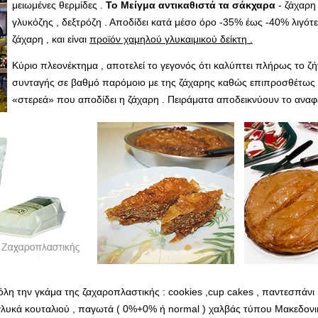
μειωμένες θερμίδες .
Το Μείγμα αντικαθιστά τα σάκχαρα
- ζάχαρη 
γλυκόζης , δεξτρόζη . Αποδίδει κατά μέσο όρο -35% έως -40% λιγότε
ζάχαρη , και είναι
προϊόν χαμηλού γλυκαιμικού δείκτη .
Κύριο πλεονέκτημα , αποτελεί το γεγονός ότι καλύπτει πλήρως το ζ
συνταγής σε βαθμό παρόμοιο με της ζάχαρης καθώς επιπροσθέτως τη
«στερεά» που αποδίδει η ζάχαρη . Πειράματα αποδεικνύουν το αναφ
λη την γκάμα της ζαχαροπλαστικής : cookies ,cup cakes , παντεσπάνι , 
, γλυκά κουταλιού , παγωτά ( 0%+0% ή normal ) χαλβάς τύπου Μακεδονι