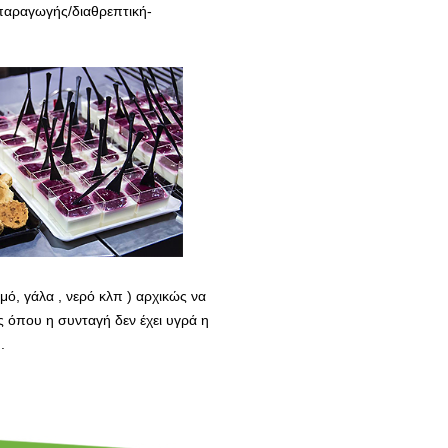
ν/παραγωγής/διαθρεπτική-
μό, γάλα , νερό κλπ ) αρχικώς να
ς όπου η συνταγή δεν έχει υγρά η
.