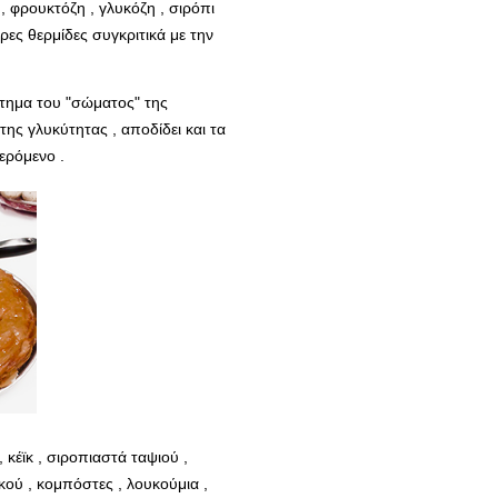
, φρουκτόζη , γλυκόζη , σιρόπι
ρες θερμίδες συγκριτικά με την
ήτημα του "σώματος" της
ς γλυκύτητας , αποδίδει και τα
ερόμενο .
κέϊκ , σιροπιαστά ταψιού ,
κού , κομπόστες , λουκούμια ,