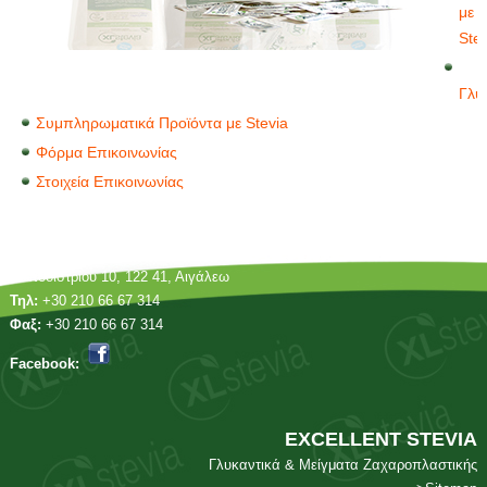
με
Ste
Γλυ
Συμπληρωματικά Προϊόντα με Stevia
Φόρμα Επικοινωνίας
Στοιχεία Επικοινωνίας
Καποδιστρίου 10, 122 41, Αιγάλεω
Τηλ:
+30 210 66 67 314
Φαξ:
+30 210 66 67 314
Facebook:
EXCELLENT
STEVIA
Γλυκαντικά & Μείγματα Ζαχαροπλαστικής