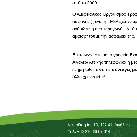
από το 2009.
Ο Αμερικάνικος Οργανισμός Τροφ
ασφαλής"), ενώ η EFSA έχει γνωμοδ
ανθρώπινη αναπαραγωγή". Από τη 
αμφισβητούμε την ασφάλειά της.
Επικοινωνήστε με τα γραφεία
Exc
Αιγάλεω Αττικής τηλεφωνικά ή μέ
ενημερωθείτε για τις
συνταγές με
άλλο χρειαστείτε!
Καποδιστρίου 10, 122 41, Αιγάλεω
Τηλ:
+30 210 66 67 314