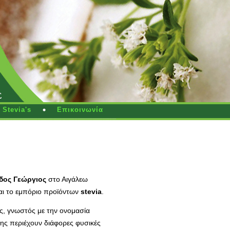
Stevia's
Επικοινωνία
ύδος Γεώργιος
στο Αιγάλεω
 και το εμπόριο προϊόντων
stevia
.
ος, γνωστός με την ονομασία
της περιέχουν διάφορες φυσικές