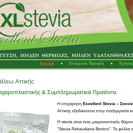
Αρχική
Εταιρικό Προφίλ
Χρήση 
γάλεω Αττικής
Ζαχαροπλαστικής & Συμπληρωματικά Προϊόντα
Η επιχείρηση
Excellent Stevia – Σανο
Αττικής εξειδικεύεται στην επεξεργασία
Η stevia είναι ένας μικροσκοπικός θάμν
"Stevia Rebaudiana Bertoni". Τα φύλλα 