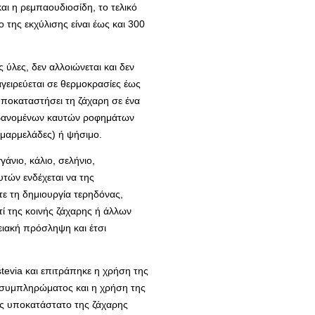
αι η ρεμπαουδιοσίδη, το τελικό
ο της εκχύλισης είναι έως και 300
 ύλες, δεν αλλοιώνεται και δεν
αγειρεύεται σε θερμοκρασίες έως
 υποκαταστήσει τη ζάχαρη σε ένα
μβανομένων καυτών ροφημάτων
 μαρμελάδες) ή ψήσιμο.
γάνιο, κάλιο, σελήνιο,
τών ενδέχεται να της
ύτε τη δημιουργία τερηδόνας,
τί της κοινής ζάχαρης ή άλλων
γειακή πρόσληψη και έτσι
evia και επιτράπηκε η χρήση της
ύ συμπληρώματος και η χρήση της
 ως υποκατάστατο της ζάχαρης