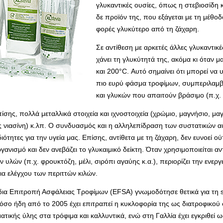
γλυκαντικές ουσίες, όπως η στεβιοσίδη κ
δε προϊόν της, που εξάγεται με τη μέθοδ
φορές γλυκύτερο από τη ζάχαρη.
Σε αντίθεση με αρκετές άλλες γλυκαντικές
χάνει τη γλυκύτητά της, ακόμα κι όταν μ
και 200°C. Αυτό σημαίνει ότι μπορεί να
πιο ευρύ φάσμα τροφίμων, συμπεριλα
και γλυκών που απαιτούν βράσιμο (π.χ.
ίσης, πολλά μεταλλικά στοιχεία και ιχνοστοιχεία (χρώμιο, μαγνήσιο, μαγ
ς νιασίνη) κ.λπ. Ο συνδυασμός και η αλληλεπίδραση των συστατικών αυ
ότητες για την υγεία μας. Επίσης, αντίθετα με τη ζάχαρη, δεν ευνοεί ο
ανισμό και δεν ανεβάζει το γλυκαιμικό δείκτη. Όταν χρησιμοποιείται αν
υλών (π.χ. φρουκτόζη, μέλι, σιρόπι αγαύης κ.α.), περιορίζει την ενερ
α ελέγχου των περιττών κιλών.
α Επιτροπή Ασφάλειας Τροφίμων (EFSA) γνωμοδότησε θετικά για τη st
όσο ήδη από το 2005 έχει επιτραπεί η κυκλοφορία της ως διατροφικο
τικής ύλης στα τρόφιμα και καλλυντικά, ενώ στη Γαλλία έχει εγκριθεί